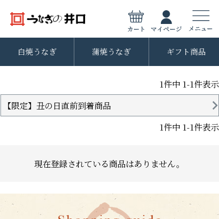
白焼うなぎ
蒲焼うなぎ
ギフト商品
1
件中
1
-
1
件表示
【限定】丑の日直前到着商品
1
件中
1
-
1
件表示
現在登録されている商品はありません。