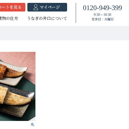
0120-949-399
9:30～18:30
買物の仕方
うなぎの井口について
定休日：火曜日
焼セット
蒲セット
焼セット
たれ付き
たれ付き
大（140g以上）
（120g以上）
大（140g以上）
大（120g以上）
中（100g以上）
大（120g以上）
（100g以上）
（100g以上）
小（90g以上）
小（90g以上）