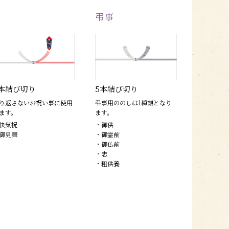
弔事
本結び切り
5本結び切り
り返さないお祝い事に使用
弔事用ののしは1種類となり
ます。
ます。
快気祝
・御供
御見舞
・御霊前
・御仏前
・志
・粗供養