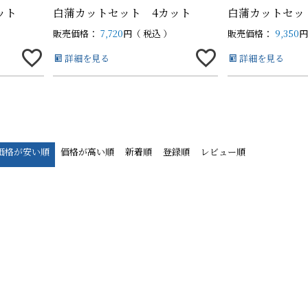
ット
白蒲カットセット 4カット
白蒲カットセッ
販売価格：
7,720
税込
販売価格：
9,350
白蒲カットセット
白蒲カットセット
そ
そ
詳細を見る
詳細を見る
中（100g以上）
中（100g以上）
価格が安い順
価格が高い順
新着順
登録順
レビュー順