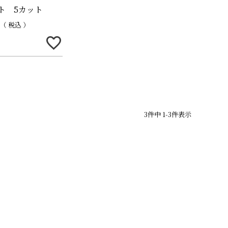
ト 5カット
税込
の他商品
の他商品
3
件中
1
-
3
件表示