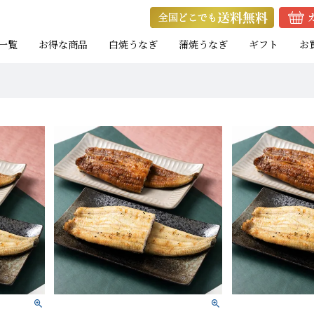
一覧
お得な商品
白焼うなぎ
蒲焼うなぎ
ギフト
お
ト
ト
お試し蒲焼セット
キャンペーン商品
eギフト
焼きたて白焼セット
蒲焼カットセット
焼きたて白焼セット
白
白
白
たれ付き
たれ付き
）
）
）
中（100g以上）
大（120g以上）
大（120g以上）
大（120g以上）
特大（140g以上）
特大（140g以上）
大（120g以上）
大（120g以上）
特
大
特
小（90g以上）
小（90g以上）
小（90g以上）
中（100g以上）
中（100g以上）
小（90g以上）
小（90g以上）
中
中