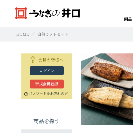
商品
HOME
白蒲カットセット
会員の皆様へ
ログイン
焼きたて本格白焼セット
浜名湖産蒲焼セット「井口の誉」
焼きたて本格白焼セット
本格白焼セッ
蒲焼セット
本格白焼セッ
すべての商品
お買物の仕方
新規会員登録
特大（140g以上）
特大（140g以上）
特大（140g以上）
大（120g以上）
大（120g以上）
特大（140g以上
特大（140g以上
特大（140g以上
パスワードをお忘れの方
中（100g以上）
中（100g以上）
小（90g以上）
小（90g以上）
中（100g以上）
中（100g以上）
中（100g以上）
商品を探す