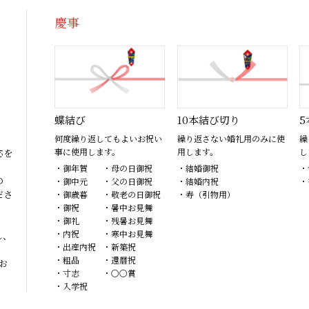
慶事
蝶結び
10本結び切り
5
何度繰り返してもよいお祝い
繰り返さない婚礼用のみに使
繰
事に使用します。
用します。
し
応を
・御年賀
・母の日御祝
・結婚御祝
・
の
・御中元
・父の日御祝
・結婚内祝
・
ださ
・御歳暮
・敬老の日御祝
・寿（引物用）
・御祝
・暑中お見舞
・御礼
・残暑お見舞
・内祝
・寒中お見舞
し、
・出産内祝
・新築祝
・粗品
・還暦祝
お
・寸志
・〇〇賞
・入学祝