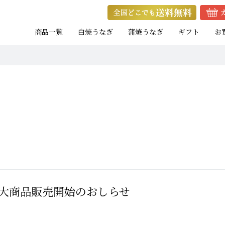
商品一覧
白焼うなぎ
蒲焼うなぎ
ギフト
お
ト
ト
焼きたて白焼セット
蒲焼カットセット
焼きたて白焼セット
白
白
白
たれ付き
たれ付き
）
）
）
大（120g以上）
大（120g以上）
大（120g以上）
特大（140g以上）
特大（140g以上）
大（120g以上）
大（120g以上）
特
大
特
小（90g以上）
小（90g以上）
小（90g以上）
中（100g以上）
中（100g以上）
小（90g以上）
小（90g以上）
中
中
大商品販売開始のおしらせ