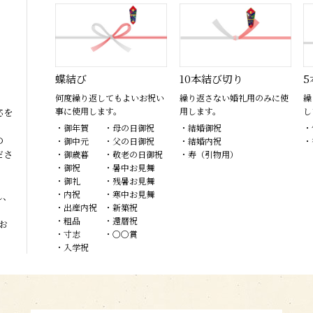
蝶結び
10本結び切り
5
何度繰り返してもよいお祝い
繰り返さない婚礼用のみに使
繰
事に使用します。
用します。
し
応を
・御年賀
・母の日御祝
・結婚御祝
・
の
・御中元
・父の日御祝
・結婚内祝
・
ださ
・御歳暮
・敬老の日御祝
・寿（引物用）
・御祝
・暑中お見舞
・御礼
・残暑お見舞
・内祝
・寒中お見舞
し、
・出産内祝
・新築祝
・粗品
・還暦祝
お
・寸志
・〇〇賞
・入学祝