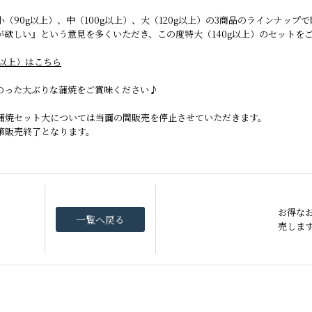
（90g以上）、中（100g以上）、大（120g以上）の3商品のラインナッ
が欲しい』という意見を多くいただき、この度特大（140g以上）のセットを
白蒲カットセット
白蒲カットセット
そ
そ
g以上）はこちら
中（100g以上）
中（100g以上）
のった大ぶりな蒲焼をご賞味ください♪
蒲焼セット大については当面の間販売を停止させていただきます。
第販売終了となります。
お得な
一覧へ戻る
売しま