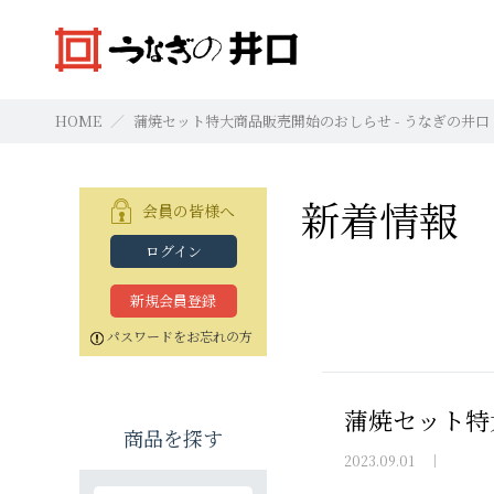
HOME
蒲焼セット特大商品販売開始のおしらせ - うなぎの井口
新着情報
会員の皆様へ
ログイン
新規会員登録
焼きたて本格白焼セット
浜名湖産蒲焼セット「井口の誉」
焼きたて本格白焼セット
本格白焼セッ
蒲焼セット
本格白焼セッ
パスワードをお忘れの方
特大（140g以上）
特大（140g以上）
特大（140g以上）
大（120g以上）
大（120g以上）
特大（140g以上
特大（140g以上
特大（140g以上
中（100g以上）
中（100g以上）
小（90g以上）
小（90g以上）
中（100g以上）
中（100g以上）
中（100g以上）
蒲焼セット特
商品を探す
2023.09.01 ｜