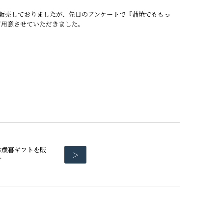
プで販売しておりましたが、先日のアンケートで『蒲焼でももっ
ご用意させていただきました。
の他商品
の他商品
お歳暮ギフトを販
＞
す