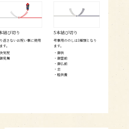
本結び切り
5本結び切り
り返さないお祝い事に使用
弔事用ののしは1種類となり
ます。
ます。
快気祝
・御供
御見舞
・御霊前
・御仏前
・志
・粗供養