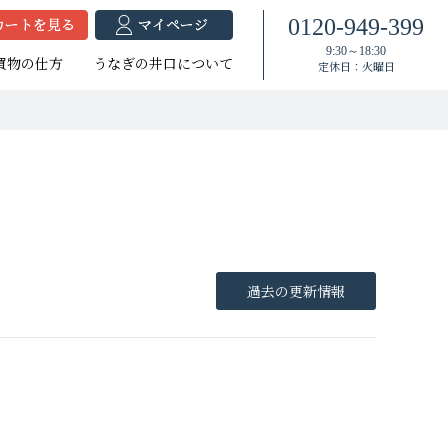
0120-949-399
9:30～18:30
買物の仕方
うなぎの井口について
定休日：火曜日
焼セット
蒲セット
焼セット
たれ付き
たれ付き
過去の更新情報
大（140g以上）
（120g以上）
大（140g以上）
大（120g以上）
中（100g以上）
大（120g以上）
（100g以上）
（100g以上）
小（90g以上）
小（90g以上）