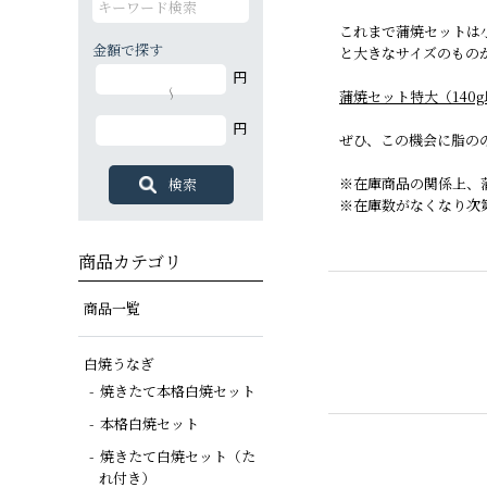
これまで蒲焼セットは小
金額で探す
と大きなサイズのもの
円
白焼カットセット
白蒲カットセット
蒲焼セット
白蒲セット
その他商品
白蒲セット
蒲焼セット特大（140
～
特大（140g以上）
大（120g以上）
大（120g以上）
大（120g以上）
円
中（100g以上）
小（90g以上）
ぜひ、この機会に脂の
※在庫商品の関係上、
※在庫数がなくなり次
商品カテゴリ
商品一覧
白焼うなぎ
焼きたて本格白焼セット
本格白焼セット
焼きたて白焼セット（た
れ付き）