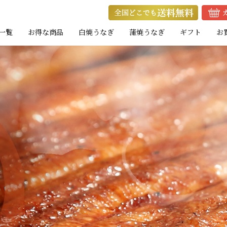
一覧
お得な商品
白焼うなぎ
蒲焼うなぎ
ギフト
お
ト
ト
お試し蒲焼セット
キャンペーン商品
eギフト
焼きたて白焼セット
蒲焼カットセット
焼きたて白焼セット
白
白
白
たれ付き
たれ付き
）
）
）
中（100g以上）
大（120g以上）
大（120g以上）
大（120g以上）
特大（140g以上）
特大（140g以上）
大（120g以上）
大（120g以上）
特
大
特
小（90g以上）
小（90g以上）
小（90g以上）
中（100g以上）
中（100g以上）
小（90g以上）
小（90g以上）
中
中