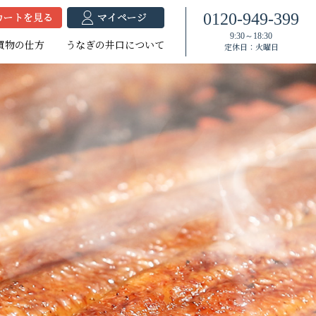
0120-949-399
9:30～18:30
買物の仕方
うなぎの井口について
定休日：火曜日
焼セット
蒲セット
焼セット
たれ付き
たれ付き
大（140g以上）
（120g以上）
大（140g以上）
大（120g以上）
中（100g以上）
大（120g以上）
（100g以上）
（100g以上）
小（90g以上）
小（90g以上）