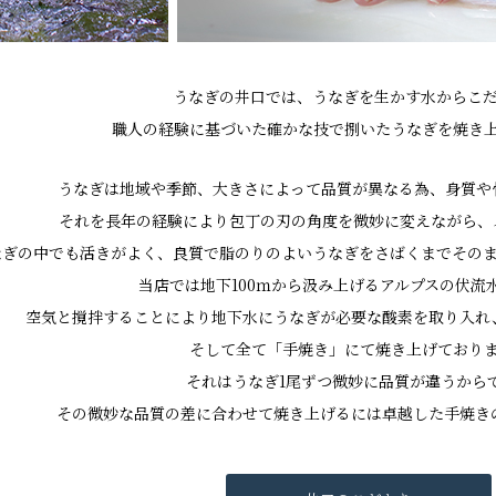
うなぎの井口では、うなぎを生かす水からこ
職人の経験に基づいた確かな技で捌いたうなぎを焼き
うなぎは地域や季節、大きさによって品質が異なる為、身質や
それを長年の経験により包丁の刃の角度を微妙に変えながら、
なぎの中でも活きがよく、良質で脂のりのよいうなぎをさばくまでその
当店では地下100ｍから汲み上げるアルプスの伏流
空気と撹拌することにより地下水にうなぎが必要な酸素を取り入れ
そして全て「手焼き」にて焼き上げており
それはうなぎ1尾ずつ微妙に品質が違うから
その微妙な品質の差に合わせて焼き上げるには卓越した手焼き