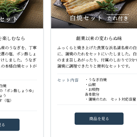
を楽しむなら
創業以来の変わらぬ味
名産のうなぎを、丁寧
ふっくらと焼き上げた良質な浜名湖名産の白
厳選の塩、ポン酢しょ
に、蒲焼のたれをセットにいたしました。白
付けしました。うなぎ
のまま召しあがったり、付属のしおりで3分
この本格白焼セットが
蒲焼に調理できたりと便利なセットです。
・うなぎ白焼
セット内容
・山椒
白焼
・お吸物
の「ポン酢しょうゆ」
各本数分
ょう
・蒲焼のたれ セット対応容量
ーす（塩）
商品を見る
見る