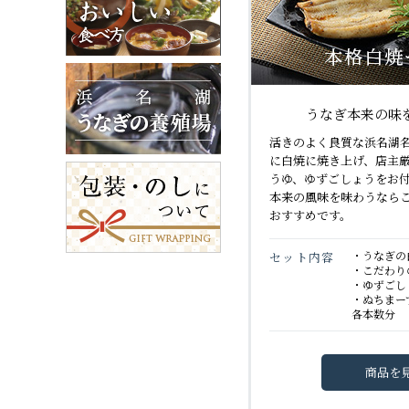
うなぎ本来の味
活きのよく良質な浜名湖
に白焼に焼き上げ、店主
うゆ、ゆずごしょうをお
本来の風味を味わうなら
おすすめです。
・うなぎの
セット内容
・こだわり
・ゆずごし
・ぬちま
各本数分
商品を