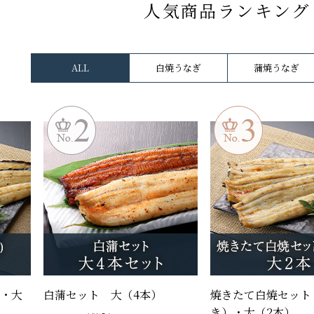
人気商品ランキング
ALL
白焼うなぎ
蒲焼うなぎ
・大
白蒲セット 大（4本）
焼きたて白焼セット
き）・大（2本）