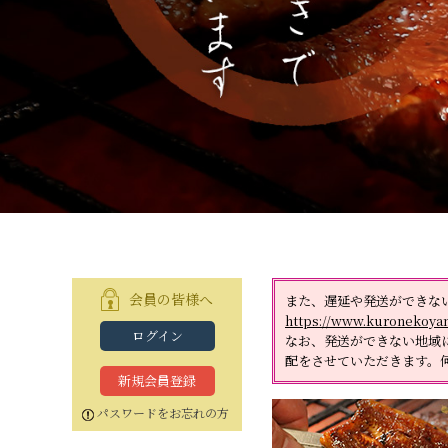
白焼カットセット
白蒲カットセット
蒲焼セット
白蒲セット
その他商品
白蒲セット
特大（140g以上）
大（120g以上）
大（120g以上）
大（120g以上）
中（100g以上）
小（90g以上）
会員の皆様へ
また、遅延や発送ができな
https://www.kuronekoyam
ログイン
なお、発送ができない地域
配をさせていただきます。
新規会員登録
パスワードをお忘れの方