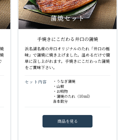
手焼きにこだわる井口の蒲焼
焼
浜名湖名産の井口オリジナルのたれ「井口の極
焼
味」で蒲焼に焼き上げました。温めるだけで簡
で
単に召し上がれます。手焼きにこだわった蒲焼
をご賞味下さい。
・うなぎ蒲焼
セット内容
・山椒
・お吸物
・蒲焼のたれ（10ml）
各本数分
商品を見る