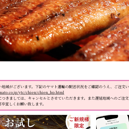
白蒲カットセット
白蒲カットセット
そ
そ
中（100g以上）
中（100g以上）
い地域がございます。下記のヤマト運輸の配送状況をご確認のうえ、ご注文い
ato.co.jp/ytc/chien/chien_hp.html
につきましては、キャンセルとさせていただきます。また遅延地域へのご注文
何卒宜しくお願い致します。