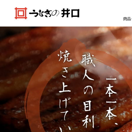
商品
焼きたて本格白焼セット
浜名湖産蒲焼セット「井口の誉」
焼きたて本格白焼セット
本格白焼セッ
蒲焼セット
本格白焼セッ
すべての商品
お買物の仕方
特大（140g以上）
特大（140g以上）
特大（140g以上）
大（120g以上）
大（120g以上）
特大（140g以上
特大（140g以上
特大（140g以上
中（100g以上）
中（100g以上）
小（90g以上）
小（90g以上）
中（100g以上）
中（100g以上）
中（100g以上）