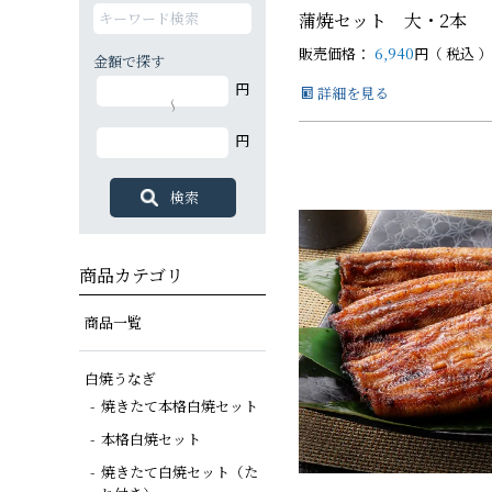
蒲焼セット 大・2本
販売価格：
6,940
税込
金額で探す
白焼カットセット
白蒲カットセット
蒲焼セット
白蒲セット
その他商品
白蒲セット
円
詳細を見る
特大（140g以上）
大（120g以上）
大（120g以上）
大（120g以上）
～
円
中（100g以上）
小（90g以上）
商品カテゴリ
商品一覧
白焼うなぎ
焼きたて本格白焼セット
本格白焼セット
焼きたて白焼セット（た