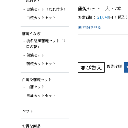
れ付き）
蒲焼セット 大・7本
白焼セット（たれ付き）
販売価格：
21,040
税込
白焼カットセット
詳細を見る
蒲焼うなぎ
浜名湖産蒲焼セット「井
口の誉」
蒲焼セット
蒲焼カットセット
並び替え
優先度順
白焼＆蒲焼セット
白蒲セット
白蒲カットセット
ギフト
お得な商品