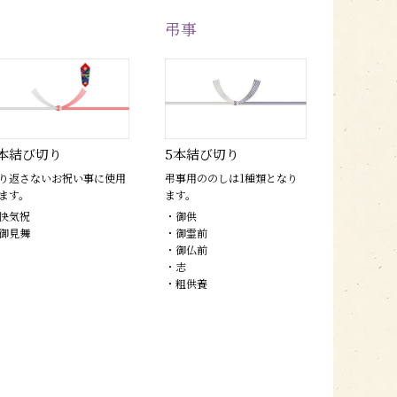
弔事
本結び切り
5本結び切り
り返さないお祝い事に使用
弔事用ののしは1種類となり
ます。
ます。
快気祝
・御供
御見舞
・御霊前
・御仏前
・志
・粗供養