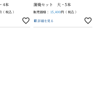
・4本
蒲焼セット 大・5本
税込
販売価格：
15,400
税込
の他商品
の他商品
詳細を見る