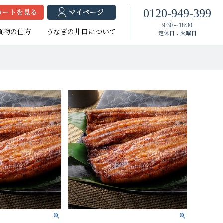
0120-949-399
9:30～18:30
買物の仕方
うなぎの井口について
定休日：火曜日
焼セット
蒲セット
焼セット
たれ付き
たれ付き
大（140g以上）
（120g以上）
大（140g以上）
大（120g以上）
中（100g以上）
大（120g以上）
（100g以上）
（100g以上）
小（90g以上）
小（90g以上）