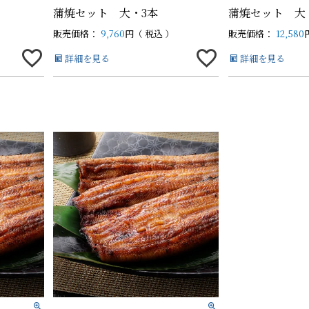
蒲焼セット 大・3本
蒲焼セット 大
販売価格：
9,760
税込
販売価格：
12,580
白蒲カットセット
白蒲カットセット
そ
そ
詳細を見る
詳細を見る
中（100g以上）
中（100g以上）