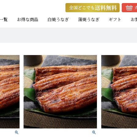
一覧
お得な商品
白焼うなぎ
蒲焼うなぎ
ギフト
お
ト
ト
お試し蒲焼セット
キャンペーン商品
eギフト
焼きたて白焼セット
蒲焼カットセット
焼きたて白焼セット
白
白
白
たれ付き
たれ付き
）
）
）
中（100g以上）
大（120g以上）
大（120g以上）
大（120g以上）
特大（140g以上）
特大（140g以上）
大（120g以上）
大（120g以上）
特
大
特
小（90g以上）
小（90g以上）
小（90g以上）
中（100g以上）
中（100g以上）
小（90g以上）
小（90g以上）
中
中