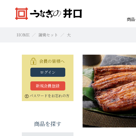
商品
HOME
蒲焼セット
大
会員の皆様へ
ログイン
焼きたて本格白焼セット
浜名湖産蒲焼セット「井口の誉」
焼きたて本格白焼セット
本格白焼セッ
蒲焼セット
本格白焼セッ
すべての商品
お買物の仕方
新規会員登録
特大（140g以上）
特大（140g以上）
特大（140g以上）
大（120g以上）
大（120g以上）
特大（140g以上
特大（140g以上
特大（140g以上
パスワードをお忘れの方
中（100g以上）
中（100g以上）
小（90g以上）
小（90g以上）
中（100g以上）
中（100g以上）
中（100g以上）
商品を探す