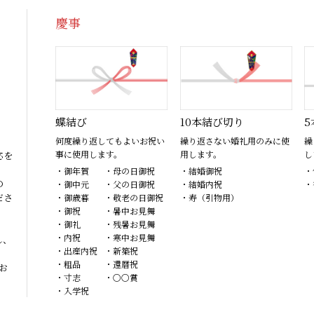
慶事
蝶結び
10本結び切り
5
何度繰り返してもよいお祝い
繰り返さない婚礼用のみに使
繰
事に使用します。
用します。
し
応を
・御年賀
・母の日御祝
・結婚御祝
・
の
・御中元
・父の日御祝
・結婚内祝
・
ださ
・御歳暮
・敬老の日御祝
・寿（引物用）
・御祝
・暑中お見舞
・御礼
・残暑お見舞
・内祝
・寒中お見舞
し、
・出産内祝
・新築祝
・粗品
・還暦祝
お
・寸志
・〇〇賞
・入学祝