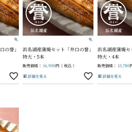
白蒲カットセット
白蒲カットセット
そ
そ
中（100g以上）
中（100g以上）
口の誉」
浜名湖産蒲焼セット「井口の誉」
浜名湖産蒲焼セ
特大・5本
特大・4本
販売価格：
16,900
税込
販売価格：
13,780
詳細を見る
詳細を見る