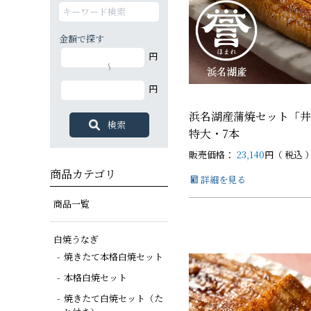
金額で探す
白焼カットセット
白蒲カットセット
蒲焼セット
白蒲セット
その他商品
白蒲セット
円
特大（140g以上）
大（120g以上）
大（120g以上）
大（120g以上）
～
円
中（100g以上）
小（90g以上）
浜名湖産蒲焼セット「井
特大・7本
販売価格：
23,140
税込
商品カテゴリ
詳細を見る
商品一覧
白焼うなぎ
焼きたて本格白焼セット
本格白焼セット
焼きたて白焼セット（た