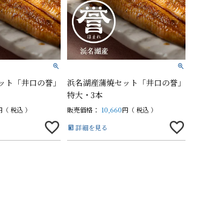
の他商品
の他商品
ット「井口の誉」
浜名湖産蒲焼セット「井口の誉」
特大・3本
税込
販売価格：
10,660
税込
詳細を見る