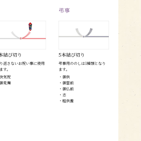
弔事
本結び切り
5本結び切り
り返さないお祝い事に使用
弔事用ののしは1種類となり
ます。
ます。
快気祝
・御供
御見舞
・御霊前
・御仏前
・志
・粗供養