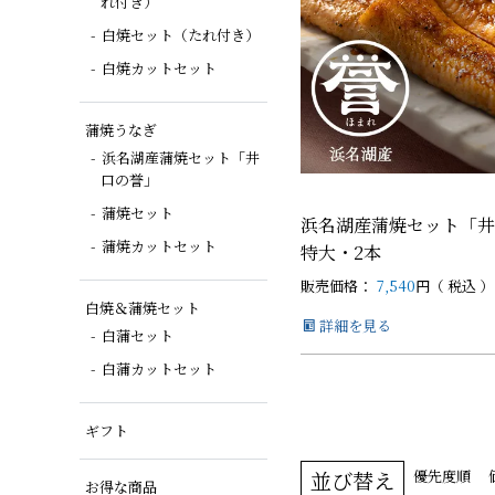
れ付き）
白焼セット（たれ付き）
白焼カットセット
蒲焼うなぎ
浜名湖産蒲焼セット「井
口の誉」
蒲焼セット
浜名湖産蒲焼セット「井
蒲焼カットセット
特大・2本
販売価格：
7,540
税込
白焼＆蒲焼セット
詳細を見る
白蒲セット
白蒲カットセット
ギフト
並び替え
優先度順
お得な商品