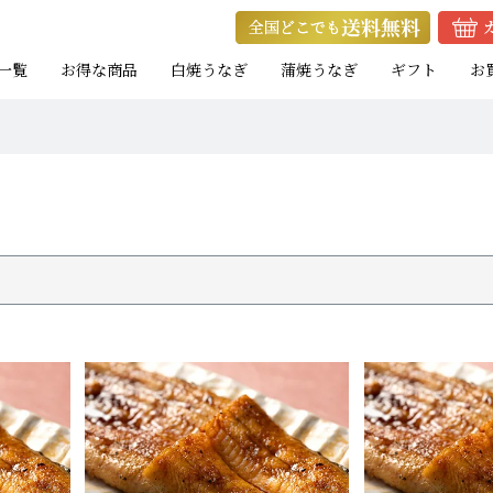
一覧
お得な商品
白焼うなぎ
蒲焼うなぎ
ギフト
お
ト
ト
お試し蒲焼セット
キャンペーン商品
eギフト
焼きたて白焼セット
蒲焼カットセット
焼きたて白焼セット
白
白
白
たれ付き
たれ付き
）
）
）
中（100g以上）
大（120g以上）
大（120g以上）
大（120g以上）
特大（140g以上）
特大（140g以上）
大（120g以上）
大（120g以上）
特
大
特
小（90g以上）
小（90g以上）
小（90g以上）
中（100g以上）
中（100g以上）
小（90g以上）
小（90g以上）
中
中