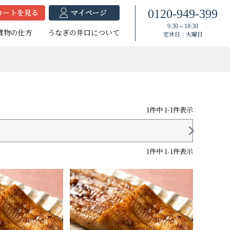
0120-949-399
9:30～18:30
買物の仕方
うなぎの井口について
定休日：火曜日
1
件中
1
-
1
件表示
焼セット
蒲セット
焼セット
たれ付き
たれ付き
1
件中
1
-
1
件表示
大（140g以上）
（120g以上）
大（140g以上）
大（120g以上）
中（100g以上）
大（120g以上）
（100g以上）
（100g以上）
小（90g以上）
小（90g以上）