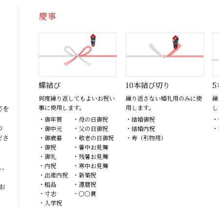
慶事
蝶結び
10本結び切り
5
何度繰り返してもよいお祝い
繰り返さない婚礼用のみに使
繰
事に使用します。
用します。
し
応を
・御年賀
・母の日御祝
・結婚御祝
・
の
・御中元
・父の日御祝
・結婚内祝
・
ださ
・御歳暮
・敬老の日御祝
・寿（引物用）
・御祝
・暑中お見舞
・御礼
・残暑お見舞
・内祝
・寒中お見舞
し、
・出産内祝
・新築祝
・粗品
・還暦祝
お
・寸志
・〇〇賞
・入学祝