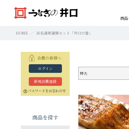
商品
HOME
浜名湖産蒲焼セット「井口の誉」
会員の皆様へ
ログイン
特大
焼きたて本格白焼セット
浜名湖産蒲焼セット「井口の誉」
焼きたて本格白焼セット
本格白焼セッ
蒲焼セット
本格白焼セッ
すべての商品
お買物の仕方
新規会員登録
特大（140g以上）
特大（140g以上）
特大（140g以上）
大（120g以上）
大（120g以上）
特大（140g以上
特大（140g以上
特大（140g以上
パスワードをお忘れの方
中（100g以上）
中（100g以上）
小（90g以上）
小（90g以上）
中（100g以上）
中（100g以上）
中（100g以上）
商品を探す