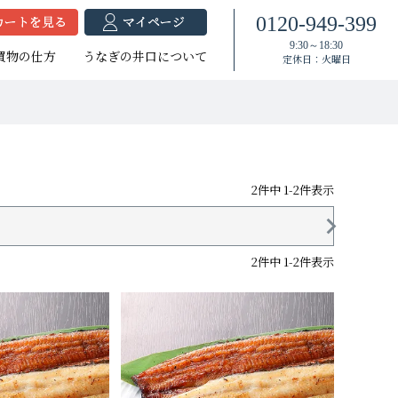
0120-949-399
9:30～18:30
買物の仕方
うなぎの井口について
定休日：火曜日
2
件中
1
-
2
件表示
焼セット
蒲セット
焼セット
たれ付き
たれ付き
2
件中
1
-
2
件表示
大（140g以上）
（120g以上）
大（140g以上）
大（120g以上）
中（100g以上）
大（120g以上）
（100g以上）
（100g以上）
小（90g以上）
小（90g以上）