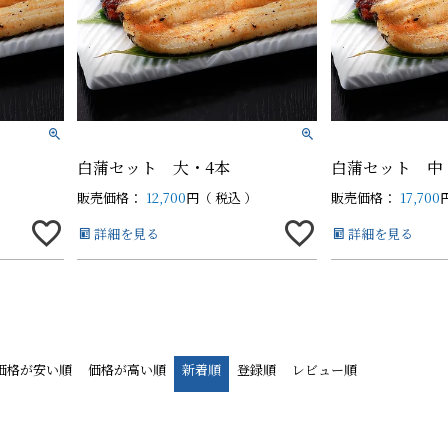
白蒲カットセット
白蒲カットセット
そ
そ
中（100g以上）
中（100g以上）
白蒲セット 大・4本
白蒲セット 中
販売価格：
12,700
税込
販売価格：
17,700
詳細を見る
詳細を見る
価格が安い順
価格が高い順
新着順
登録順
レビュー順