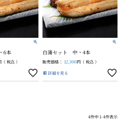
の他商品
の他商品
・6本
白蒲セット 中・4本
税込
販売価格：
12,300
税込
詳細を見る
4
件中
1
-
4
件表示