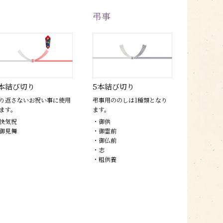
弔事
本結び切り
5本結び切り
り返さないお祝い事に使用
弔事用ののしは1種類となり
ます。
ます。
快気祝
・御供
御見舞
・御霊前
・御仏前
・志
・粗供養