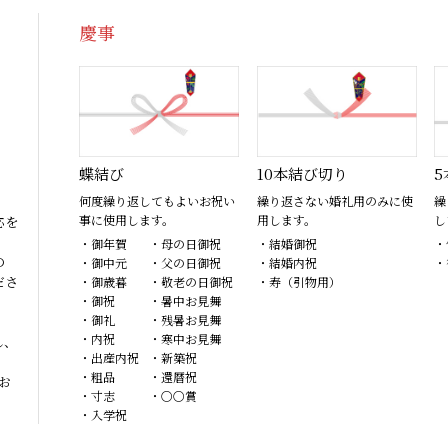
慶事
蝶結び
10本結び切り
5
何度繰り返してもよいお祝い
繰り返さない婚礼用のみに使
繰
事に使用します。
用します。
し
応を
・御年賀
・母の日御祝
・結婚御祝
・
の
・御中元
・父の日御祝
・結婚内祝
・
ださ
・御歳暮
・敬老の日御祝
・寿（引物用）
・御祝
・暑中お見舞
・御礼
・残暑お見舞
・内祝
・寒中お見舞
し、
・出産内祝
・新築祝
・粗品
・還暦祝
お
・寸志
・〇〇賞
・入学祝