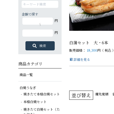
金額で探す
白焼カットセット
白蒲カットセット
蒲焼セット
白蒲セット
その他商品
白蒲セット
円
特大（140g以上）
大（120g以上）
大（120g以上）
大（120g以上）
～
円
中（100g以上）
小（90g以上）
白蒲セット 大・6本
販売価格：
18,300
税込
詳細を見る
商品カテゴリ
商品一覧
白焼うなぎ
焼きたて本格白焼セット
並び替え
優先度順
本格白焼セット
焼きたて白焼セット（た