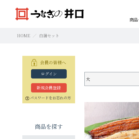
商品
HOME
白蒲セット
会員の皆様へ
ログイン
大
焼きたて本格白焼セット
浜名湖産蒲焼セット「井口の誉」
焼きたて本格白焼セット
本格白焼セッ
蒲焼セット
本格白焼セッ
すべての商品
お買物の仕方
新規会員登録
特大（140g以上）
特大（140g以上）
特大（140g以上）
大（120g以上）
大（120g以上）
特大（140g以上
特大（140g以上
特大（140g以上
パスワードをお忘れの方
中（100g以上）
中（100g以上）
小（90g以上）
小（90g以上）
中（100g以上）
中（100g以上）
中（100g以上）
商品を探す