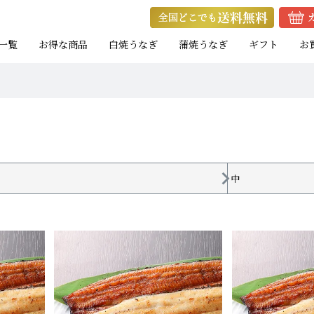
一覧
お得な商品
白焼うなぎ
蒲焼うなぎ
ギフト
お
中
ト
ト
お試し蒲焼セット
キャンペーン商品
eギフト
焼きたて白焼セット
蒲焼カットセット
焼きたて白焼セット
白
白
白
たれ付き
たれ付き
）
）
）
中（100g以上）
大（120g以上）
大（120g以上）
大（120g以上）
特大（140g以上）
特大（140g以上）
大（120g以上）
大（120g以上）
特
大
特
小（90g以上）
小（90g以上）
小（90g以上）
中（100g以上）
中（100g以上）
小（90g以上）
小（90g以上）
中
中