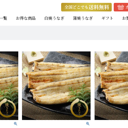
一覧
お得な商品
白焼うなぎ
蒲焼うなぎ
ギフト
お
ト
ト
お試し蒲焼セット
キャンペーン商品
eギフト
焼きたて白焼セット
蒲焼カットセット
焼きたて白焼セット
白
白
白
たれ付き
たれ付き
）
）
）
中（100g以上）
大（120g以上）
大（120g以上）
大（120g以上）
特大（140g以上）
特大（140g以上）
大（120g以上）
大（120g以上）
特
大
特
小（90g以上）
小（90g以上）
小（90g以上）
中（100g以上）
中（100g以上）
小（90g以上）
小（90g以上）
中
中