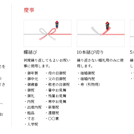
慶事
蝶結び
10本結び切り
5
何度繰り返してもよいお祝い
繰り返さない婚礼用のみに使
繰
事に使用します。
用します。
し
応を
・御年賀
・母の日御祝
・結婚御祝
・
の
・御中元
・父の日御祝
・結婚内祝
・
ださ
・御歳暮
・敬老の日御祝
・寿（引物用）
・御祝
・暑中お見舞
・御礼
・残暑お見舞
・内祝
・寒中お見舞
し、
・出産内祝
・新築祝
・粗品
・還暦祝
お
・寸志
・〇〇賞
・入学祝