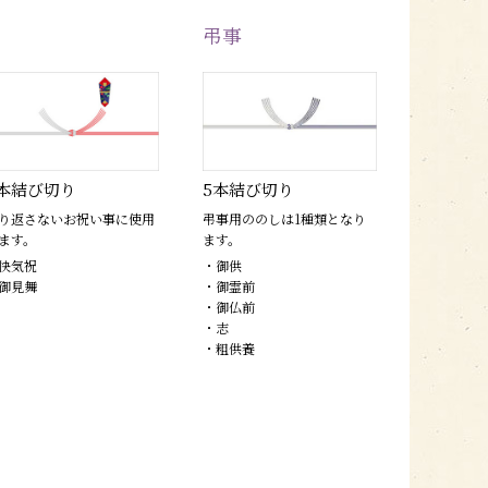
弔事
本結び切り
5本結び切り
り返さないお祝い事に使用
弔事用ののしは1種類となり
ます。
ます。
快気祝
・御供
御見舞
・御霊前
・御仏前
・志
・粗供養