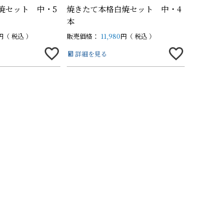
焼セット 中・5
焼きたて本格白焼セット 中・4
本
税込
販売価格：
11,980
税込
の他商品
の他商品
詳細を見る