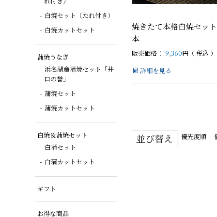
れ付き）
白焼セット（たれ付き）
焼きたて本格白焼セット
白焼カットセット
本
販売価格：
9,360
税込
蒲焼うなぎ
浜名湖産蒲焼セット「井
詳細を見る
口の誉」
蒲焼セット
蒲焼カットセット
白焼＆蒲焼セット
並び替え
優先度順
白蒲セット
白蒲カットセット
ギフト
お得な商品