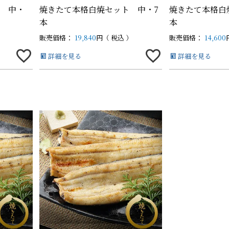
 中・
焼きたて本格白焼セット 中・7
焼きたて本格白
本
本
販売価格：
19,840
税込
販売価格：
14,600
白蒲カットセット
白蒲カットセット
そ
そ
中（100g以上）
中（100g以上）
詳細を見る
詳細を見る