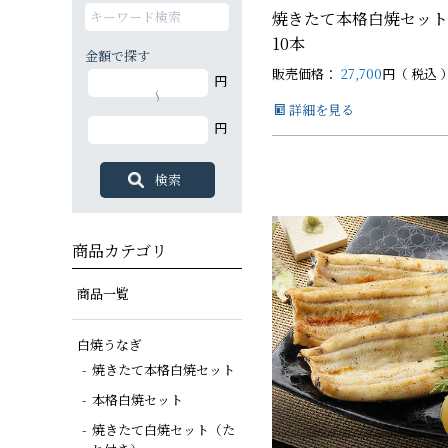
焼きたて本格白焼セット
10本
金額で探す
販売価格：
27,700
税込
白焼カットセット
白蒲カットセット
蒲焼セット
白蒲セット
その他商品
白蒲セット
円
特大（140g以上）
大（120g以上）
大（120g以上）
大（120g以上）
詳細を見る
～
円
中（100g以上）
小（90g以上）
商品カテゴリ
商品一覧
白焼うなぎ
焼きたて本格白焼セット
本格白焼セット
焼きたて白焼セット（た