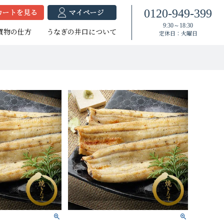
0120-949-399
9:30～18:30
買物の仕方
うなぎの井口について
定休日：火曜日
焼セット
蒲セット
焼セット
たれ付き
たれ付き
大（140g以上）
（120g以上）
大（140g以上）
大（120g以上）
中（100g以上）
大（120g以上）
（100g以上）
（100g以上）
小（90g以上）
小（90g以上）