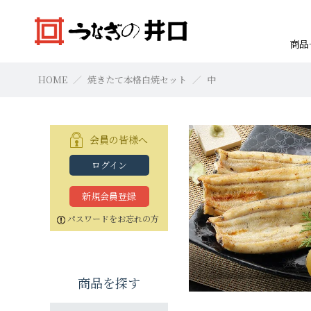
商品
HOME
焼きたて本格白焼セット
中
会員の皆様へ
ログイン
焼きたて本格白焼セット
浜名湖産蒲焼セット「井口の誉」
焼きたて本格白焼セット
本格白焼セッ
蒲焼セット
本格白焼セッ
すべての商品
お買物の仕方
新規会員登録
特大（140g以上）
特大（140g以上）
特大（140g以上）
大（120g以上）
大（120g以上）
特大（140g以上
特大（140g以上
特大（140g以上
パスワードをお忘れの方
中（100g以上）
中（100g以上）
小（90g以上）
小（90g以上）
中（100g以上）
中（100g以上）
中（100g以上）
商品を探す