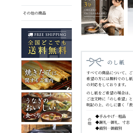
その他の商品
のし紙
すべての商品について、ご
希望の方には無料でのし紙
の対応をしております。
のし紙をご希望の場合は、
ご注文時に「のし希望」と
明記の上、のしに書く「表
その他
手みやげ…粗品
謝礼…御礼、寸志
餞別…御餞別