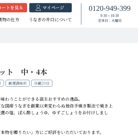
0120-949-399
9:30～18:30
買物の仕方
うなぎの井口について
定休日：火曜日
ット 中・4本
空
厳選調味料
冷蔵20日
焼セット
蒲セット
焼セット
たれ付き
たれ付き
大（140g以上）
（120g以上）
大（140g以上）
大（120g以上）
中（100g以上）
大（120g以上）
を味わうことができる店主おすすめの逸品。
（100g以上）
（100g以上）
小（90g以上）
小（90g以上）
質な国産うなぎを創業以来変わらぬ独自手焼き製法で焼き上
厳選の塩、ぽん酢しょうゆ、ゆずごしょうをお付けしまし
「本物を贈りたい」方にご好評をいただいております。