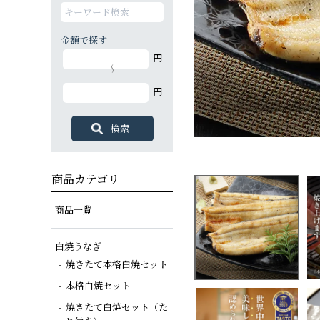
金額で探す
白焼カットセット
白蒲カットセット
蒲焼セット
白蒲セット
その他商品
白蒲セット
円
特大（140g以上）
大（120g以上）
大（120g以上）
大（120g以上）
～
円
中（100g以上）
小（90g以上）
商品カテゴリ
商品一覧
白焼うなぎ
焼きたて本格白焼セット
本格白焼セット
焼きたて白焼セット（た