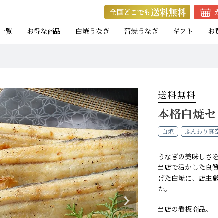
一覧
お得な商品
白焼うなぎ
蒲焼うなぎ
ギフト
お
送料無料
本格白焼セ
白焼
ふんわり真
ト
ト
お試し蒲焼セット
キャンペーン商品
eギフト
焼きたて白焼セット
蒲焼カットセット
焼きたて白焼セット
白
白
白
たれ付き
たれ付き
）
）
）
中（100g以上）
大（120g以上）
大（120g以上）
大（120g以上）
特大（140g以上）
特大（140g以上）
大（120g以上）
大（120g以上）
特
大
特
うなぎの美味しさ
小（90g以上）
小（90g以上）
小（90g以上）
中（100g以上）
中（100g以上）
小（90g以上）
小（90g以上）
中
中
当店で活かした良
げた白焼に、店主
た。
当店の看板商品。