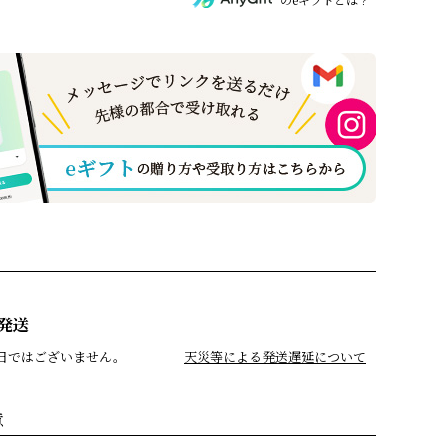
発送
日ではございません。
天災等による発送遅延について
意