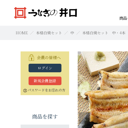
商品
HOME
本格白焼セット
中
本格白焼セット 中・4本
会員の皆様へ
ログイン
焼きたて本格白焼セット
浜名湖産蒲焼セット「井口の誉」
焼きたて本格白焼セット
本格白焼セッ
蒲焼セット
本格白焼セッ
すべての商品
お買物の仕方
新規会員登録
特大（140g以上）
特大（140g以上）
特大（140g以上）
大（120g以上）
大（120g以上）
特大（140g以上
特大（140g以上
特大（140g以上
パスワードをお忘れの方
中（100g以上）
中（100g以上）
小（90g以上）
小（90g以上）
中（100g以上）
中（100g以上）
中（100g以上）
商品を探す