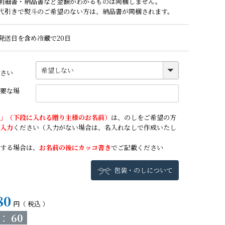
明細書・納品書など金額がわかるものは同梱しません。
代引きで熨斗のご希望のない方は、納品書が同梱されます。
発送日を含め冷蔵で20日
さい
要な場
」（下段に入れる贈り主様のお名前）
は、のしをご希望の方
入力
ください（入力がない場合は、名入れなしで作成いたし
する場合は、
お名前の後にカッコ書き
でご記載ください
包装・のしについて
80
税込
：
60