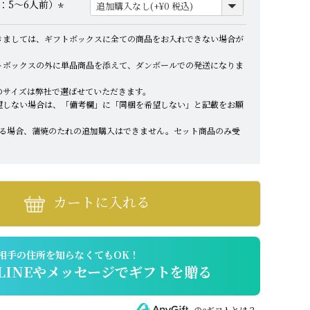
：5～6人前）
必
須
(
きましては、ギフトボックスに全ての商品をお入れできない場合が
)
必
須
トボックスの外に単品商品を添えて、ダンボールでの発送になりま
)
のサイズは弊社で選ばせていただきます。
望しない場合は、「備考欄」に「同梱を希望しない」と記載をお願
れる場合、蒲焼のたれの追加購入はできません。セット商品のみ受
カートに入れる
のeギフトとは？