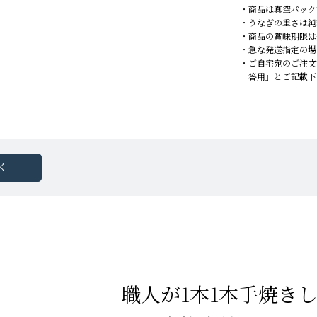
商品は真空パック
うなぎの重さは純
商品の賞味期限は
急な発送指定の場
ご自宅宛のご注文
答用」とご記載下
く
職人が1本1本手焼き