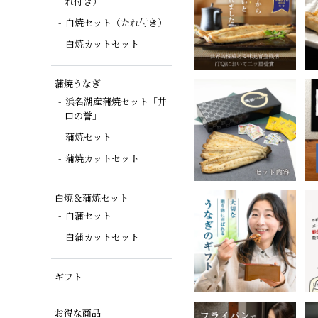
れ付き）
白焼セット（たれ付き）
白焼カットセット
蒲焼うなぎ
浜名湖産蒲焼セット「井
口の誉」
蒲焼セット
蒲焼カットセット
白焼＆蒲焼セット
白蒲セット
白蒲カットセット
ギフト
お得な商品