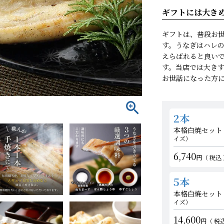
ギフトには大き
ギフトは、普段お
白蒲カットセット
白蒲カットセット
そ
そ
す。うなぎはハレ
中（100g以上）
中（100g以上）
えらばれると良い
す。当店では大き
お世話になった方
2本
本格白焼セット
イズ）
6,740
税込
5本
本格白焼セット
イズ）
14,600
税