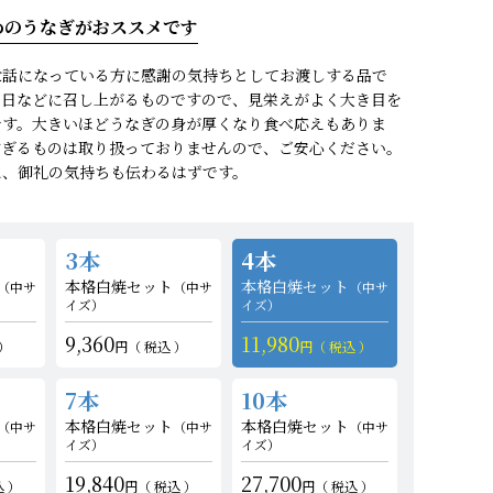
めのうなぎがおススメです
世話になっている方に感謝の気持ちとしてお渡しする品で
の他商品
の他商品
の日などに召し上がるものですので、見栄えがよく大き目を
です。大きいほどうなぎの身が厚くなり食べ応えもありま
すぎるものは取り扱っておりませんので、ご安心ください。
に、御礼の気持ちも伝わるはずです。
3本
4本
本格白焼セット
本格白焼セット
（中サ
（中サ
（中サ
イズ）
イズ）
9,360
11,980
税込
税込
7本
10本
本格白焼セット
本格白焼セット
（中サ
（中サ
（中サ
イズ）
イズ）
19,840
27,700
込
税込
税込