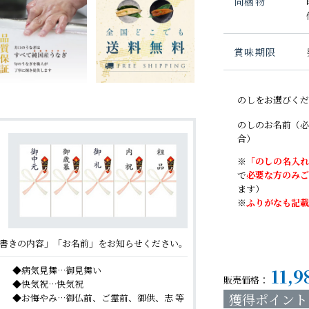
同梱物
賞味期限
のしをお選びくだ
のしのお名前（必
合）
※
「のしの名入れ
で
必要な方のみご
ます）
※
ふりがなも記載
書きの内容」「お名前」をお知らせください。
11,9
病気見舞…御見舞い
販売価格：
快気祝…快気祝
獲得ポイント
お悔やみ…御仏前、ご霊前、御供、志 等