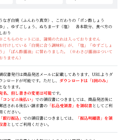
うなぎ白焼（ふんわり真空）、こだわりの「ポン酢しょう
ゆ」、ゆずごしょう、ぬちまーす（塩） 各本数分、食べ方の
しおり
※こちらのセットには、蒲焼のたれは入っておりません
お付けしている「白焼に合う調味料」が、「塩」「ゆずごしょ
う」「ぽん酢醤油」に替わりました。（※わさび醤油はついて
おりません）
領収書発行は商品発送メールに記載してあります、URLよりダ
ウンロードが可能です。ただし、
ダウンロードは「1回のみ」
となります。
宛名、但し書きの変更は可能
です。
「コンビニ後払い」
での領収書につきましては、商品発送後に
郵送される後払い請求書の
「払込受領書」を領収書
としてご利
用ください。
「銀行振込」
での領収書につきましては、
「振込明細書」を領
収書
としてご利用ください。