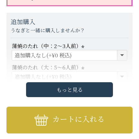
追加購入
うなぎと一緒に購入しませんか？
蒲焼のたれ（中：2～3人前）
(
必
蒲焼のたれ（大：5～6人前）
須
(
)
必
もっと見る
タレの追加につきましては、ギフトボックスに全
須
ての商品をお入れできない場合がございます。
)
その場合はギフトボックスの外に単品商品を添え
カートに入れる
て、ダンボールでの発送になります。
ギフトボックスのサイズは弊社で選ばせていただ
きます。