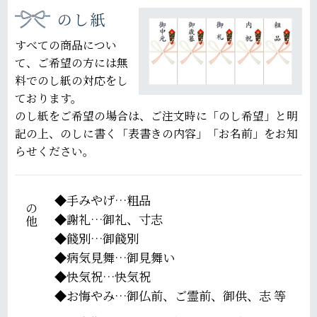
のし紙
すべての商品につい
て、ご希望の方には無
料でのし紙の対応をし
ております。
のし紙をご希望の場合は、ご注文時に「のし希望」と明
記の上、のしに書く「表書きの内容」「お名前」をお知
らせください。
その他
手みやげ…粗品
謝礼…御礼、寸志
餞別…御餞別
病気見舞…御見舞い
快気祝…快気祝
お悔やみ…御仏前、ご霊前、御供、志 等