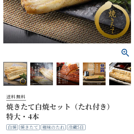
送料無料
焼きたて白焼セット（たれ付き）
特大・4本
白焼
焼きたて
極味のたれ
冷蔵5日