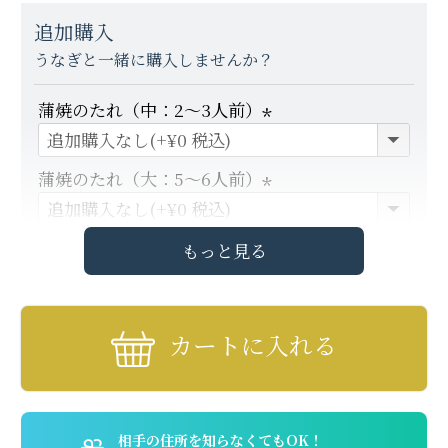
追加購入
うなぎと一緒に購入しませんか？
蒲焼のたれ（中：2～3人前）
(
必
蒲焼のたれ（大：5～6人前）
須
(
)
必
もっと見る
タレの追加につきましては、ギフトボックスに全
須
ての商品をお入れできない場合がございます。
)
その場合はギフトボックスの外に単品商品を添え
カートに入れる
て、ダンボールでの発送になります。
ギフトボックスのサイズは弊社で選ばせていただ
きます。
タレの同梱を希望しない場合は、「備考欄」に
「同梱を希望しない」と記載をお願い致します。