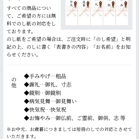
すべての商品につい
て、ご希望の方には無
料でのし紙の対応をし
ております。
のし紙をご希望の場合は、ご注文時に「のし希望」と明
記の上、のしに書く「表書きの内容」「お名前」をお知
らせください。
その他
手みやげ…粗品
謝礼…御礼、寸志
餞別…御餞別
病気見舞…御見舞い
快気祝…快気祝
お悔やみ…御仏前、ご霊前、御供、志 等
※お中元、お歳暮につきましては短冊のしでの対応とさせて
いただきます。